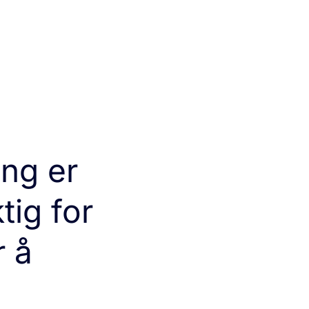
ing er
tig for
r å