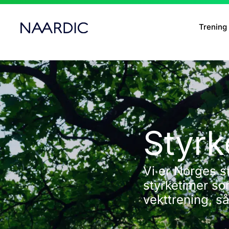
Trening
Styrk
Vi er Norges st
styrketimer so
vekttrening, så