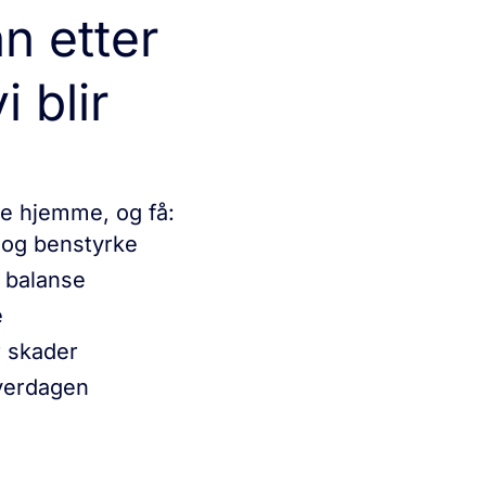
n etter
 blir
e hjemme, og få:
og benstyrke
 balanse
e
r skader
hverdagen