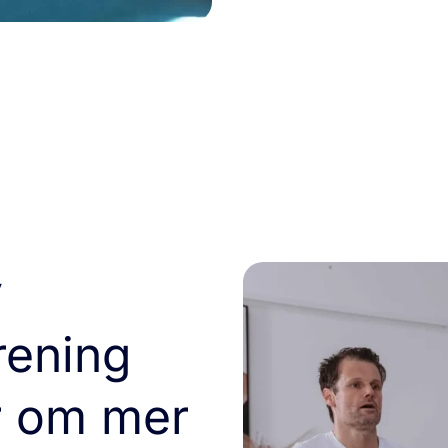
v
rening
r om mer