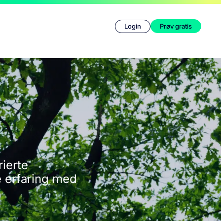
Login
Prøv gratis
rierte
e erfaring med