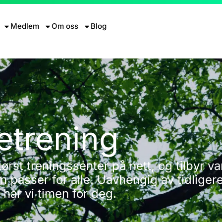
Medlem
Om oss
Blog
etrening
ørst treningssenter på nett, og tilbyr va
m passer for alle. Uavhengig av tidliger
 har vi timen for deg.