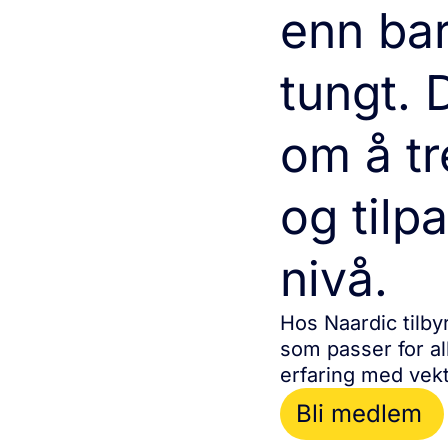
enn bar
tungt. 
om å t
og tilpa
nivå.
Hos Naardic tilbyr
som passer for al
erfaring med vekt
Bli medlem