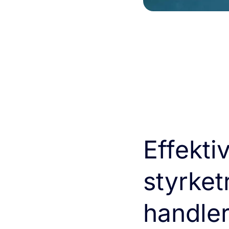
Effekti
styrket
handle