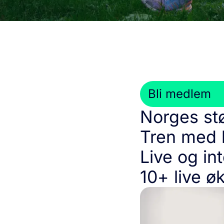
Bli medlem
Norges stø
Tren med 
Live og in
10+ live ø