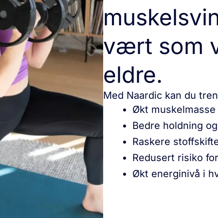
muskelsvin
vært som vi
eldre.
Med Naardic kan du tren
Økt muskelmasse 
Bedre holdning og
Raskere stoffskift
Redusert risiko fo
Økt energinivå i 