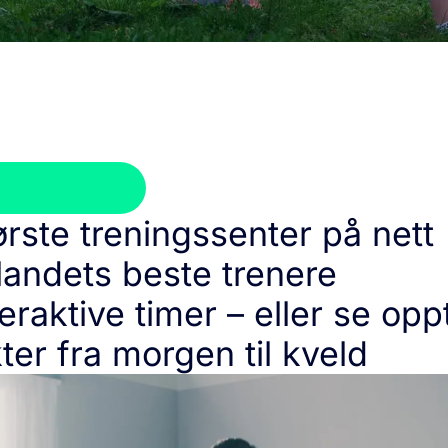
rste treningssenter på nett
landets beste trenere
teraktive timer – eller se opp
kter fra morgen til kveld