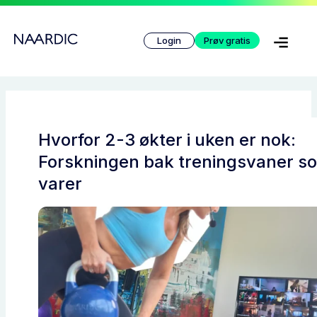
Hopp
rett
Login
Prøv gratis
til
innholdet
Hvorfor 2-3 økter i uken er nok:
Forskningen bak treningsvaner s
varer