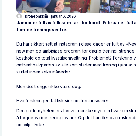
bronebakk
januar 6, 2026
Januar er full av folk som tar i for hardt. Februar er full 
tomme treningssentre.
Du har sikkert sett at Instagram i disse dager er fullt av «Ne
new me» og ambisiøse program for daglig trening, strenge
kosthold og total livsstilsomveltning. Problemet? Forskning v
omtrent halvparten av alle som starter med trening i januar 
sluttet innen seks måneder.
Men det trenger ikke være deg.
Hva forskningen faktisk sier om treningsvaner
Den gode nyheten er at vi vet ganske mye om hva som skal t
å bygge varige treningsvaner. Og det handler overraskende
om viljestyrke.