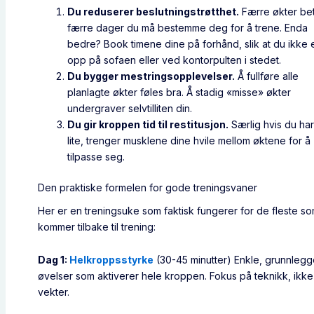
Du reduserer beslutningstrøtthet.
Færre økter be
færre dager du må bestemme deg for å trene. Enda
bedre? Book timene dine på forhånd, slik at du ikke
opp på sofaen eller ved kontorpulten i stedet.
Du bygger mestringsopplevelser.
Å fullføre alle
planlagte økter føles bra. Å stadig «misse» økter
undergraver selvtilliten din.
Du gir kroppen tid til restitusjon.
Særlig hvis du har
lite, trenger musklene dine hvile mellom øktene for å
tilpasse seg.
Den praktiske formelen for gode treningsvaner
Her er en treningsuke som faktisk fungerer for de fleste s
kommer tilbake til trening:
Dag 1:
Helkroppsstyrke
(30-45 minutter) Enkle, grunnleg
øvelser som aktiverer hele kroppen. Fokus på teknikk, ikk
vekter.