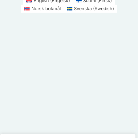
English
(
Engelsk
)
Suomi
(
Finsk
)
Norsk bokmål
Svenska
(
Swedish
)