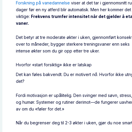
Forskning på vanedannelse
viser at det tar i gjennomsnitt r
dager før en ny atferd blir automatisk. Men her kommer det
viktige:
Frekvens trumfer intensitet når det gjelder å et
vaner.
Det betyr at tre moderate økter i uken, gjennomført konse
over to måneder, bygger sterkere treningsvaner enn seks
intense økter som du gir opp etter tre uker.
Hvorfor «start forsiktig» ikke er latskap
Det kan føles bakvendt. Du er motivert
nå
. Hvorfor ikke utn
det?
Fordi motivasjon er upålitelig. Den svinger med søvn, stress
og humør. Systemer og rutiner derimot—de fungerer uavhe
av om du «føler for det.»
Når du begrenser deg til 2-3 økter i uken, gjør du noe smart