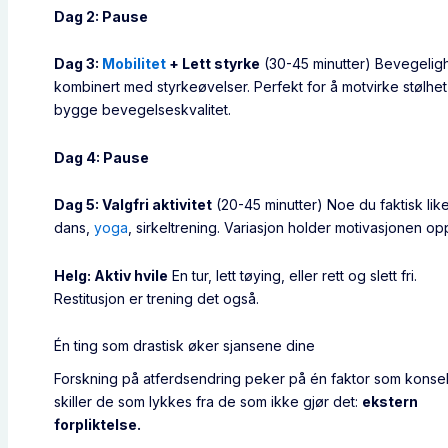
Dag 2: Pause
Dag 3:
Mobilitet
+ Lett styrke
(30-45 minutter) Bevegelig
kombinert med styrkeøvelser. Perfekt for å motvirke stølhe
bygge bevegelseskvalitet.
Dag 4: Pause
Dag 5: Valgfri aktivitet
(20-45 minutter) Noe du faktisk li
dans,
yoga
, sirkeltrening. Variasjon holder motivasjonen op
Helg: Aktiv hvile
En tur, lett tøying, eller rett og slett fri.
Restitusjon er trening det også.
Én ting som drastisk øker sjansene dine
Forskning på atferdsendring peker på én faktor som kons
skiller de som lykkes fra de som ikke gjør det:
ekstern
forpliktelse.