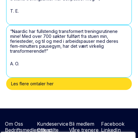
T. E.
“Naardic har fullstendig transformert treningsrutinene
mine! Med over 700 søkter fullført fra stuen min,
feriesteder, og til og med i arbeidspauser med deres
fem-minutters pausegym, har det vært virkelig
transformerende!!”
A. O.
Les flere omtaler her
Om Oss
Kundeservice
Bli medlem
Facebook
Bedriftsmedlemskap
Ofte stilte
Våre trenere
LinkedIn
Vilkår
sporsmäl
Instagram