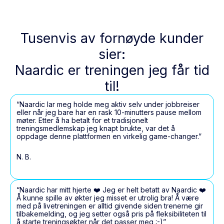
Tusenvis av fornøyde kunder
sier:
Naardic er treningen jeg får tid
til!
“Naardic lar meg holde meg aktiv selv under jobbreiser
eller når jeg bare har en rask 10-minutters pause mellom
møter. Etter å ha betalt for et tradisjonelt
treningsmedlemskap jeg knapt brukte, var det å
oppdage denne plattformen en virkelig game-changer.”
N. B.
“Naardic har mitt hjerte ❤️ Jeg er helt betatt av Naardic ❤️
Å kunne spille av økter jeg misset er utrolig bra! Å være
med på livetreningen er alltid givende siden trenerne gir
tilbakemelding, og jeg setter også pris på fleksibiliteten til
å starte treningsøkter når det passer meg :-)”