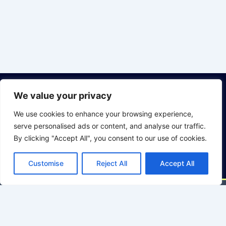
We value your privacy
Om Oss
Kundeservice
Bli medlem
Facebook
Bedriftsmedlemskap
Ofte stilte
Våre trenere
LinkedIn
We use cookies to enhance your browsing experience,
sporsmäl
serve personalised ads or content, and analyse our traffic.
Vilkår
Instagram
By clicking "Accept All", you consent to our use of cookies.
Customise
Reject All
Accept All
English
(
Engelsk
)
Suomi
(
Finsk
)
Norsk bokmål
Svenska
(
Swedish
)