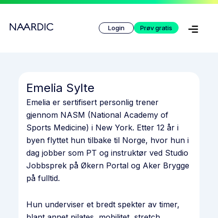
Hopp
rett
Login
Prøv gratis
til
innholdet
Emelia Sylte
Emelia er sertifisert personlig trener
gjennom NASM (National Academy of
Sports Medicine) i New York. Etter 12 år i
byen flyttet hun tilbake til Norge, hvor hun i
dag jobber som PT og instruktør ved Studio
Jobbsprek på Økern Portal og Aker Brygge
på fulltid.
Hun underviser et bredt spekter av timer,
blant annet pilates, mobilitet, stretch,