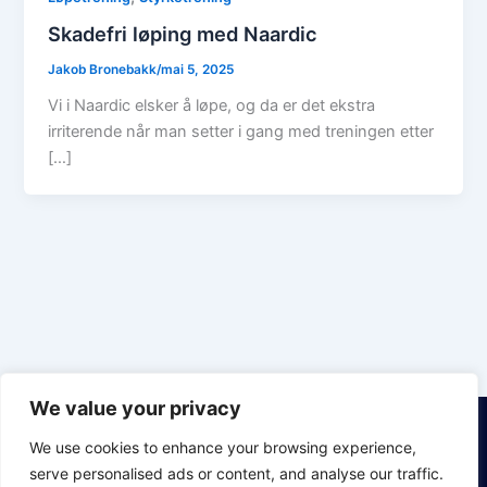
Skadefri løping med Naardic
Jakob Bronebakk
/
mai 5, 2025
Vi i Naardic elsker å løpe, og da er det ekstra
irriterende når man setter i gang med treningen etter
[…]
We value your privacy
We use cookies to enhance your browsing experience,
Om Oss
Kundeservice
Bli medlem
Facebook
Bedriftsmedlemskap
Ofte stilte
Våre trenere
LinkedIn
serve personalised ads or content, and analyse our traffic.