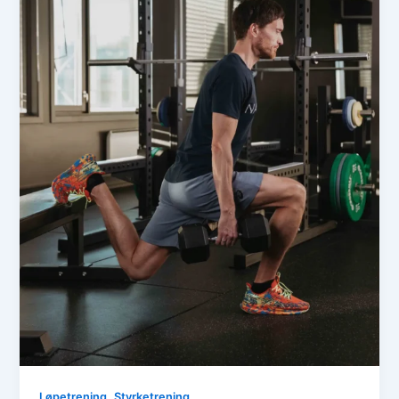
,
Løpetrening
Styrketrening