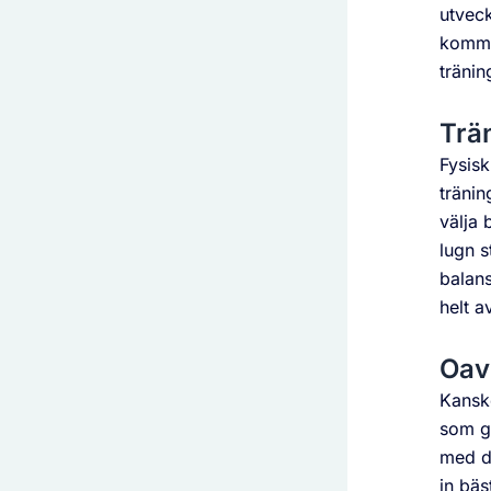
utveck
komma
träning
Trän
Fysisk
tränin
välja 
lugn s
balans
helt a
Oavs
Kanske
som ge
med di
in bäs