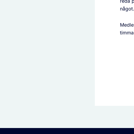
reda p
något
Medle
timmar