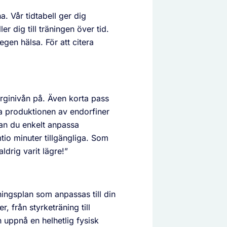
a. Vår tidtabell ger dig
r dig till träningen över tid.
 egen hälsa. För att citera
erginivån på. Även korta pass
öka produktionen av endorfiner
kan du enkelt anpassa
tio minuter tillgängliga. Som
ldrig varit lägre!”
ningsplan som anpassas till din
r, från styrketräning till
h uppnå en helhetlig fysisk