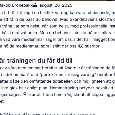
Jakob Bronebakk
augusti 26, 2025
tta tid för träning i en hektisk vardag kan vara utmanande,
e att få in de pass du behöver. Med Skandinaviens största o
 träna var som helst, när som helst, med professionella inst
thålla motivationen. Men du behöver inte lita på oss när vi
a vad våra medlemmar säger om oss. I det här inlägget komm
a nöjda medlemmar, som i snitt ger oss 4,8 stjärnor…
är träningen du får tid till
av våra medlemmar berättar att Naardic är träningen de får 
 i tidsklämman” och ”perfekt i en stressig vardag” berätta
ttar både den omfattande tidtabellen och möjligheten att g
inte gick helt enligt plan. Hemmaträning betyder också att d
ger säger: ”Älskar att träna hemifrån, skönt att slippa lägga t
t.”