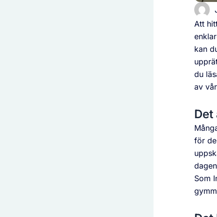
Att hi
enklar
kan du
upprät
du läs
av vår
Det 
Många 
för de
uppska
dagen 
Som In
gymme