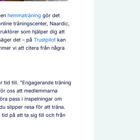
 men
hemmaträning
gör det
nline träningscenter, Naardic,
ruktörer som hjälper dig att
 säger det – på
Trustpilot
kan
er vi att citera från några
tid till. ”Engagerande träning
r för oss att medlemmarna
öra pass i inspelningar om
u slipper resa för att träna.
id på att ta sig till och från