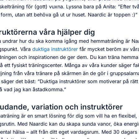
skelträning för (gott) vuxna. Lyssna bara på Anita: ”Efter t
 form, utan att behöva gå ut ur huset. Naardic är toppen :)”
ruktörerna våra hjälper dig
 undrar hur du ska komma igång med hemmaträning är Naa
gspunkt. Våra
duktiga instruktörer
får mycket beröm av vår
dningen och inspirationen de ger dem. Du kan träna hemma
 ett fysiskt träningscenter. Många av våra kunder säger fakt
jning från våra tränare på skärmen än de gör i gruppsalarna 
säger det bäst: ”Duktiga instruktörer som motiverar på rätt 
på vad jag kan åstadkomma.”
udande, variation och instruktörer
räning är en smart lösning för dig som vill ha en flexibel, 
gsrutin. Med Naardic kan du skapa sunda vanor, öka energi
ntal hälsa – allt från ditt eget vardagsrum. Med 30 dagars 