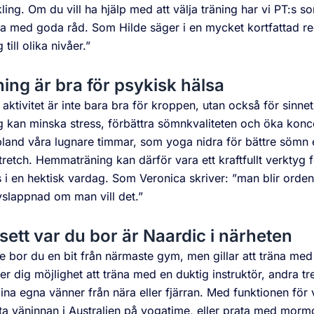
ling. Om du vill ha hjälp med att välja träning har vi PT:s 
 med goda råd. Som Hilde säger i en mycket kortfattad re
 till olika nivåer.”
ing är bra för psykisk hälsa
 aktivitet är inte bara bra för kroppen, utan också för sinne
g kan minska stress, förbättra sömnkvaliteten och öka kon
bland våra lugnare timmar, som yoga nidra för bättre sömn e
tretch. Hemmaträning kan därför vara ett kraftfullt verktyg f
 i en hektisk vardag. Som Veronica skriver: ”man blir ordentl
vslappnad om man vill det.”
ett var du bor är Naardic i närheten
 bor du en bit från närmaste gym, men gillar att träna med
r dig möjlighet att träna med en duktig instruktör, andra trev
na egna vänner från nära eller fjärran. Med funktionen för
ta väninnan i Australien på yogatime, eller prata med mor