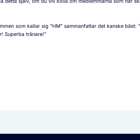
å detta själv, om du vill kolla om medlemmarna som har skr
.
mmen som kallar sig ”HM” sammanfattar det kanske bäst: ”
! Superba tränare!”