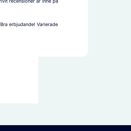
ivit recensioner är inne på
Bra erbjudande! Varierade