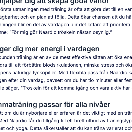
hjälper dig att skapa goda vanor
örsta utmaningen med träning är ofta att göra det till en van
ägbarhet och en plan att följa. Detta ökar chansen att du hålle
äningen blir en del av vardagen blir det lättare att prioritera
ne: ”För mig gör Naardic tröskeln nästan osynlig.”
ger dig mer energi i vardagen
unden träning är en av de mest effektiva sätten att öka en
dra till att förbättra blodsirkulationen, minska stress och 
pens naturliga lyckopiller. Med flexibla pass från Naardic 
gen efter din vardag, oavsett om du har tio minuter eller fem
ie säger, ”Tröskeln för att komma igång och vara aktiv har a
maträning passar för alla nivåer
t om du är nybörjare eller erfaren är det viktigt med en trä
Med Naardic får du tillgång till ett brett utbud av träningstype
het och yoga. Detta säkerställer att du kan träna varierat oc