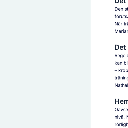
Det 
Den st
föruts
När tr
Marian
Det 
Regelb
kan bi
– krop
tränin
Nathal
Hem
Oavset
nivå. 
rörlig