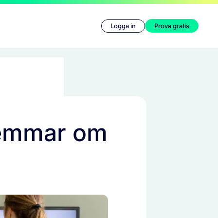
Logga in
Prova gratis
lemmar om