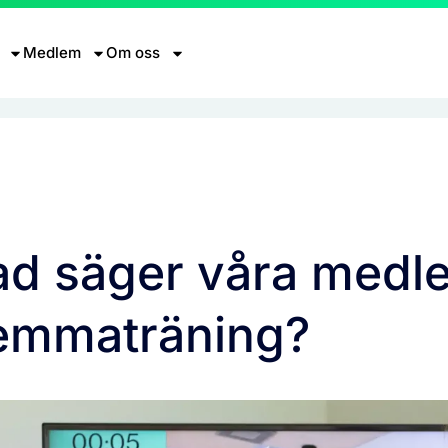
Medlem
Om oss
ad säger våra med
emmaträning?