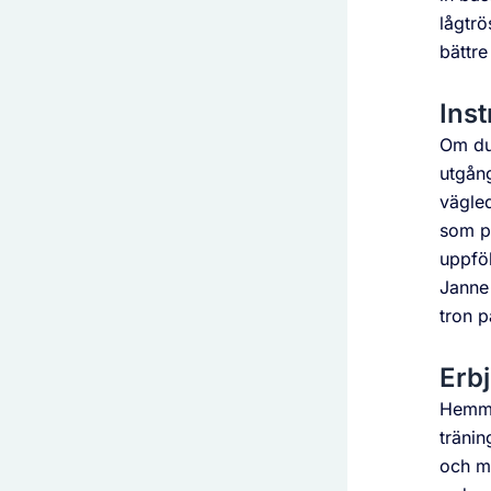
lågtrö
bättre
Inst
Om du
utgån
vägle
som på
uppföl
Janne 
tron 
Erbj
Hemmat
tränin
och me