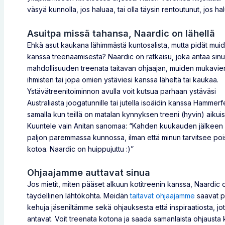
väsyä kunnolla, jos haluaa, tai olla täysin rentoutunut, jos ha
Asuitpa missä tahansa, Naardic on lähellä
Ehkä asut kaukana lähimmästä kuntosalista, mutta pidät mui
kanssa treenaamisesta? Naardic on ratkaisu, joka antaa sinu
mahdollisuuden treenata taitavan ohjaajan, muiden mukavie
ihmisten tai jopa omien ystäviesi kanssa läheltä tai kaukaa.
Ystävätreenitoiminnon avulla voit kutsua parhaan ystäväsi
Australiasta joogatunnille tai jutella isoäidin kanssa Hammerf
samalla kun teillä on matalan kynnyksen treeni (hyvin) aikuisi
Kuuntele vain Anitan sanomaa: “Kahden kuukauden jälkeen
paljon paremmassa kunnossa, ilman että minun tarvitsee poi
kotoa. Naardic on huippujuttu :)”
Ohjaajamme auttavat sinua
Jos mietit, miten pääset alkuun kotitreenin kanssa, Naardic 
täydellinen lähtökohta. Meidän
taitavat ohjaajamme
saavat p
kehuja jäseniltämme sekä ohjauksesta että inspiraatiosta, jo
antavat. Voit treenata kotona ja saada samanlaista ohjausta 