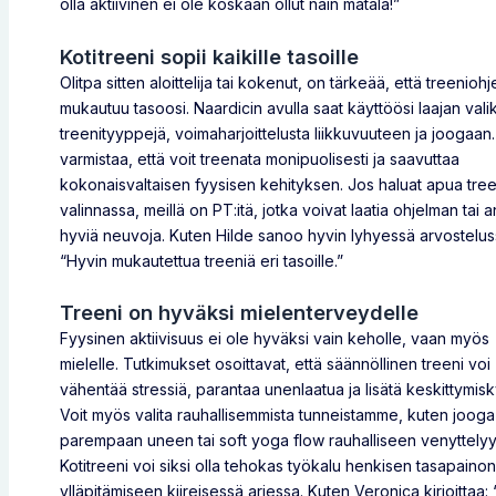
olla aktiivinen ei ole koskaan ollut näin matala!”
Kotitreeni sopii kaikille tasoille
Olitpa sitten aloittelija tai kokenut, on tärkeää, että treenioh
mukautuu tasoosi. Naardicin avulla saat käyttöösi laajan val
treenityyppejä, voimaharjoittelusta liikkuvuuteen ja joogaa
varmistaa, että voit treenata monipuolisesti ja saavuttaa
kokonaisvaltaisen fyysisen kehityksen. Jos haluat apua tre
valinnassa, meillä on PT:itä, jotka voivat laatia ohjelman tai 
hyviä neuvoja. Kuten Hilde sanoo hyvin lyhyessä arvostelus
“Hyvin mukautettua treeniä eri tasoille.”
Treeni on hyväksi mielenterveydelle
Fyysinen aktiivisuus ei ole hyväksi vain keholle, vaan myös
mielelle. Tutkimukset osoittavat, että säännöllinen treeni voi
vähentää stressiä, parantaa unenlaatua ja lisätä keskittymis
Voit myös valita rauhallisemmista tunneistamme, kuten jooga
parempaan uneen tai soft yoga flow rauhalliseen venyttelyy
Kotitreeni voi siksi olla tehokas työkalu henkisen tasapaino
ylläpitämiseen kiireisessä arjessa. Kuten Veronica kirjoittaa: 