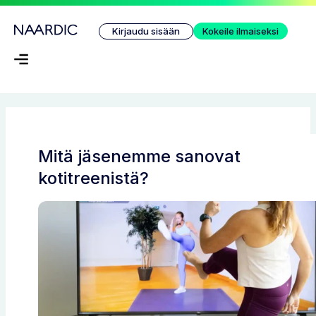
Siirry
sisältöön
Kirjaudu sisään
Kokeile ilmaiseksi
Mitä jäsenemme sanovat
kotitreenistä?