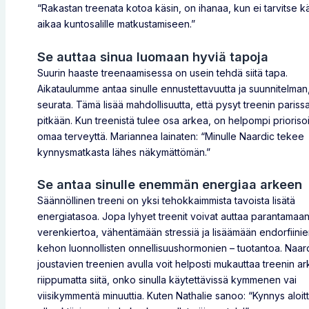
“Rakastan treenata kotoa käsin, on ihanaa, kun ei tarvitse k
aikaa kuntosalille matkustamiseen.”
Se auttaa sinua luomaan hyviä tapoja
Suurin haaste treenaamisessa on usein tehdä siitä tapa.
Aikataulumme antaa sinulle ennustettavuutta ja suunnitelman,
seurata. Tämä lisää mahdollisuutta, että pysyt treenin pariss
pitkään. Kun treenistä tulee osa arkea, on helpompi prioriso
omaa terveyttä. Mariannea lainaten: “Minulle Naardic tekee
kynnysmatkasta lähes näkymättömän.”
Se antaa sinulle enemmän energiaa arkeen
Säännöllinen treeni on yksi tehokkaimmista tavoista lisätä
energiatasoa. Jopa lyhyet treenit voivat auttaa parantamaa
verenkiertoa, vähentämään stressiä ja lisäämään endorfiinie
kehon luonnollisten onnellisuushormonien – tuotantoa. Naar
joustavien treenien avulla voit helposti mukauttaa treenin ar
riippumatta siitä, onko sinulla käytettävissä kymmenen vai
viisikymmentä minuuttia. Kuten Nathalie sanoo: “Kynnys aloitt