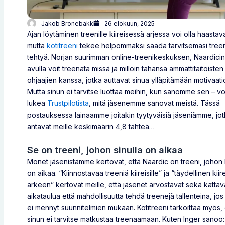
Jakob Bronebakk
26 elokuun, 2025
Ajan löytäminen treenille kiireisessä arjessa voi olla haastav
mutta
kotitreeni
tekee helpommaksi saada tarvitsemasi treen
tehtyä. Norjan suurimman online-treenikeskuksen, Naardicin
avulla voit treenata missä ja milloin tahansa ammattitaitoisten
ohjaajien kanssa, jotka auttavat sinua ylläpitämään motivaati
Mutta sinun ei tarvitse luottaa meihin, kun sanomme sen – vo
lukea
Trustpilotista
, mitä jäsenemme sanovat meistä. Tässä
postauksessa lainaamme joitakin tyytyväisiä jäseniämme, jo
antavat meille keskimäärin 4,8 tähteä…
Se on treeni, johon sinulla on aikaa
Monet jäsenistämme kertovat, että Naardic on treeni, johon 
on aikaa. “Kiinnostavaa treeniä kiireisille” ja “täydellinen kii
arkeen” kertovat meille, että jäsenet arvostavat sekä katta
aikataulua että mahdollisuutta tehdä treenejä tallenteina, jos
ei mennyt suunnitelmien mukaan. Kotitreeni tarkoittaa myös, 
sinun ei tarvitse matkustaa treenaamaan. Kuten Inger sanoo: