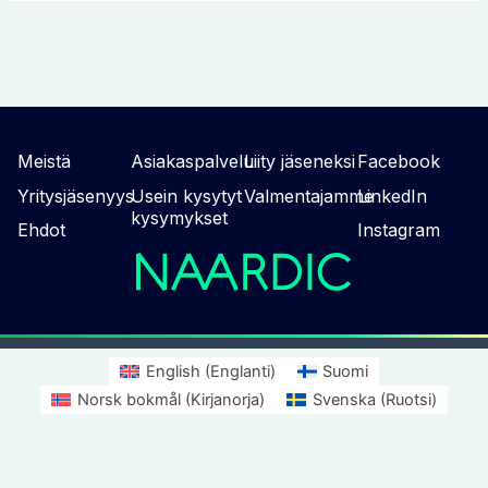
Meistä
Asiakaspalvelu
Liity jäseneksi
Facebook
Yritysjäsenyys
Usein kysytyt
Valmentajamme
LinkedIn
kysymykset
Ehdot
Instagram
English
(
Englanti
)
Suomi
Norsk bokmål
(
Kirjanorja
)
Svenska
(
Ruotsi
)