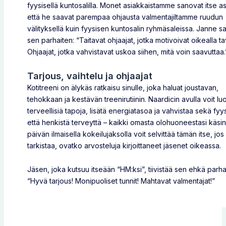
fyysisellä kuntosalilla. Monet asiakkaistamme sanovat itse as
että he saavat parempaa ohjausta valmentajiltamme ruudun
välityksellä kuin fyysisen kuntosalin ryhmäsaleissa. Janne 
sen parhaiten: “Taitavat ohjaajat, jotka motivoivat oikealla ta
Ohjaajat, jotka vahvistavat uskoa siihen, mitä voin saavuttaa.
Tarjous, vaihtelu ja ohjaajat
Kotitreeni on älykäs ratkaisu sinulle, joka haluat joustavan,
tehokkaan ja kestävän treenirutiinin. Naardicin avulla voit l
terveellisiä tapoja, lisätä energiatasoa ja vahvistaa sekä fyy
että henkistä terveyttä – kaikki omasta olohuoneestasi käsin
päivän ilmaisella kokeilujaksolla voit selvittää tämän itse, jos
tarkistaa, ovatko arvosteluja kirjoittaneet jäsenet oikeassa.
Jäsen, joka kutsuu itseään “HM:ksi”, tiivistää sen ehkä parha
“Hyvä tarjous! Monipuoliset tunnit! Mahtavat valmentajat!”