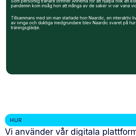
Som personlig tränare brinner Annema för att hjälpa folk att kom
pandemin kom insåg hon att många av de saker vi var vana vid 
Tillsammans med sin man startade hon Naardic, en interaktiv li
av ivriga och duktiga medgrundare blev Naardic svaret på hur
träningsglädje.
HUR
Vi använder vår digitala plattfor