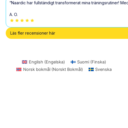
“Naardic har fullständigt transformerat mina träningsrutiner! M
A. O.
Läs fler recensioner här
English
(
Engelska
)
Suomi
(
Finska
)
Norsk bokmål
(
Norskt Bokmål
)
Svenska