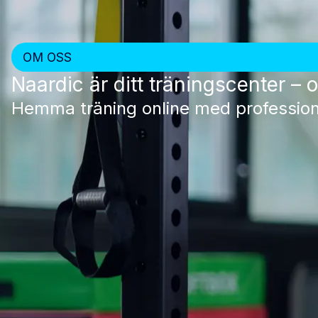
OM OSS
Naardic är ditt träningscenter – 
Hemma träning online med professionell