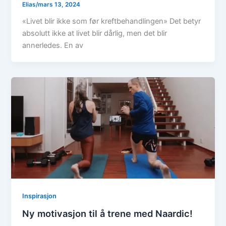
Elias
/
mars 13, 2024
«Livet blir ikke som før kreftbehandlingen» Det betyr
absolutt ikke at livet blir dårlig, men det blir
annerledes. En av
Inspirasjon
Ny motivasjon til å trene med Naardic!