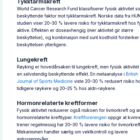
Tykktarmskreft
World Cancer Research Fund klassifiserer fysisk aktivitet s
beskyttende faktor mot tykktarmskreft. Norske data fra HU
studien viser 20–30 % lavere risiko for tykktarmskreft hos f
aktive. Effekten er doseavhengig (mer aktivitet gir større
beskyttelse), og kombinasjon med sunt kosthold forsterker
beskyttelsen ytterligere.
Lungekreft
Røyking er hovedårsaken til lungekreft, men fysisk aktivitet
en selvstendig beskyttende effekt. En metaanalyse i
British
Journal of Sports Medicine
viste 20–30 % redusert risiko h
tidligere røykere og 20–25 % hos aldri-røykere.
Hormonrelaterte kreftformer
Fysisk aktivitet reduserer også risikoen for livmorkreft og 
hormonrelaterte krefttyper.
Kreftforeningen
oppgir at kvin
trener regelmessig har 20–30 % lavere risiko for livmorkreft
Mekanismen handler særlig om vektkontroll og lavere
østrogennivåer.