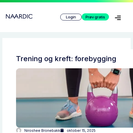
Hopp
rett
Login
Prøv gratis
til
innholdet
Trening og kreft: forebygging
Niroshee Bronebakk
oktober 15, 2025