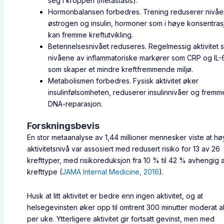
seg i kroppen (metastasis).
Hormonbalansen forbedres. Trening reduserer nivå
østrogen og insulin, hormoner som i høye konsentras
kan fremme kreftutvikling.
Betennelsesnivået reduseres. Regelmessig aktivitet 
nivåene av inflammatoriske markører som CRP og IL-
som skaper et mindre kreftfremmende miljø.
Metabolismen forbedres. Fysisk aktivitet øker
insulinfølsomheten, reduserer insulinnivåer og fremm
DNA-reparasjon.
Forskningsbevis
En stor metaanalyse av 1,44 millioner mennesker viste at hø
aktivitetsnivå var assosiert med redusert risiko for 13 av 26
krefttyper, med risikoreduksjon fra 10 % til 42 % avhengig 
krefttype (
JAMA Internal Medicine, 2016
).
Husk at litt aktivitet er bedre enn ingen aktivitet, og at
helsegevinsten øker opp til omtrent 300 minutter moderat ak
per uke. Ytterligere aktivitet gir fortsatt gevinst, men med