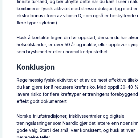
fineste tur-land, og bør utnytte dette når du kan! Turer i nat
kombinerer fysisk aktivitet med stressreduksjon (og med e
ekstra bonus i form av vitamin D, som også er beskyttende
flere typer sykdom).
Husk å kontakte legen din før oppstart, dersom du har alvor
helsetilstander, er over 50 år og inaktiv, eller opplever sy
som brystsmerter eller unormal kortpustethet.
Konklusjon
Regelmessig fysisk aktivitet er et av de mest effektive tilta
du kan gjøre for å redusere kreftrisiko. Med opptil 30–40 
lavere risiko for flere krefttyper er treningens forebyggen
effekt godt dokumentert.
Norske friluftstradisjoner, frisklivssentraler og digitale
treningsløsninger som Naardic gjør det lettere enn noensinn
gode valg. Start i det små, vær konsistent, og husk at hver
bevegelse teller.