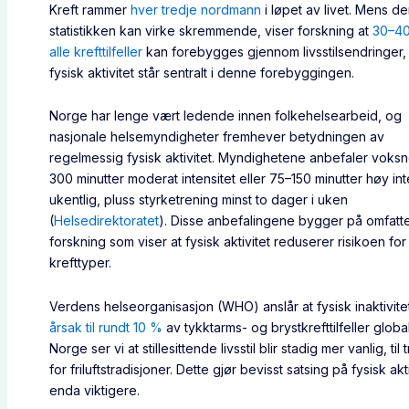
Kreft rammer
hver tredje nordmann
i løpet av livet. Mens d
statistikken kan virke skremmende, viser forskning at
30–4
alle krefttilfeller
kan forebygges gjennom livsstilsendringer,
fysisk aktivitet står sentralt i denne forebyggingen.
Norge har lenge vært ledende innen folkehelsearbeid, og
nasjonale helsemyndigheter fremhever betydningen av
regelmessig fysisk aktivitet. Myndighetene anbefaler voks
300 minutter moderat intensitet eller 75–150 minutter høy int
ukentlig, pluss styrketrening minst to dager i uken
(
Helsedirektoratet
). Disse anbefalingene bygger på omfat
forskning som viser at fysisk aktivitet reduserer risikoen for
krefttyper.
Verdens helseorganisasjon (WHO) anslår at fysisk inaktivite
årsak til rundt 10 %
av tykktarms- og brystkrefttilfeller globalt
Norge ser vi at stillesittende livsstil blir stadig mer vanlig, til 
for friluftstradisjoner. Dette gjør bevisst satsing på fysisk akt
enda viktigere.