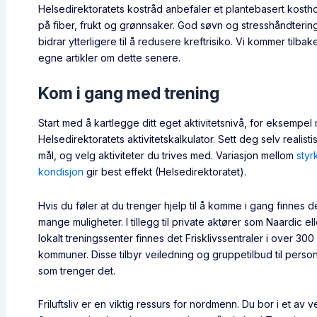
Helsedirektoratets kostråd anbefaler et plantebasert kostho
på fiber, frukt og grønnsaker. God søvn og stresshåndterin
bidrar ytterligere til å redusere kreftrisiko. Vi kommer tilba
egne artikler om dette senere.
Kom i gang med trening
Start med å kartlegge ditt eget aktivitetsnivå, for eksempe
Helsedirektoratets aktivitetskalkulator. Sett deg selv realisti
mål, og velg aktiviteter du trives med. Variasjon mellom
styr
kondisjon
gir best effekt (Helsedirektoratet).
Hvis du føler at du trenger hjelp til å komme i gang finnes d
mange muligheter. I tillegg til private aktører som Naardic ell
lokalt treningssenter finnes det Frisklivssentraler i over 300
kommuner. Disse tilbyr veiledning og gruppetilbud til perso
som trenger det.
Friluftsliv er en viktig ressurs for nordmenn. Du bor i et av 