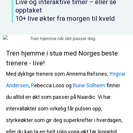
Live og interaktive timer – eller se
opptaket
10+ live økter fra morgen til kveld
Tren hjemme i stua med Norges beste
trenere - live!
Med dyktige trenere som Annema Refsnes,
Yngvar
Andersen
,
R
ebecca Loos og
Rune Solheim
finner
du alltid en økt som passer på Naardic. Vi har
intervalløkter som virkelig får pulsen opp,
styrkeøkter som gir deg superkrefter i hverdagen,
eller du kan ta en helt rolig yoga-økt før leggetid .