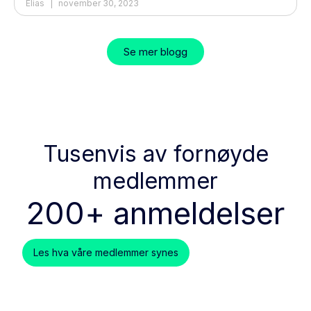
Elias
november 30, 2023
Se mer blogg
Tusenvis av fornøyde
medlemmer
200+ anmeldelser
Les hva våre medlemmer synes