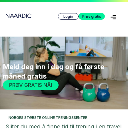
Login
Prøv gratis
Meld deg inn i dag og få første
måned gratis
PRØV GRATIS NÅ!
NORGES STØRSTE ONLINE TRENINGSSENTER
Sliter du med å finne tid til trening i en travel