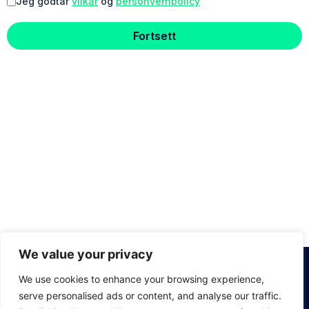
Jeg godtar
vilkår
og
personvernpolicy
Fortsett
We value your privacy
We use cookies to enhance your browsing experience,
Om oss
Kundtjänst
Bli medlem
Facebook
Företagsmedlemskap
Vanliga
Våra tränare
LinkedIn
serve personalised ads or content, and analyse our traffic.