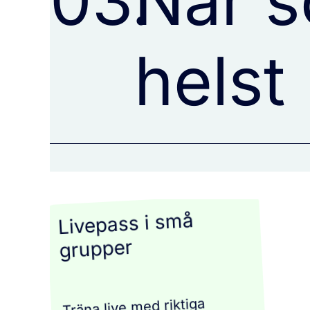
03.
När s
helst
Livepass i små
grupper
Träna live med riktiga