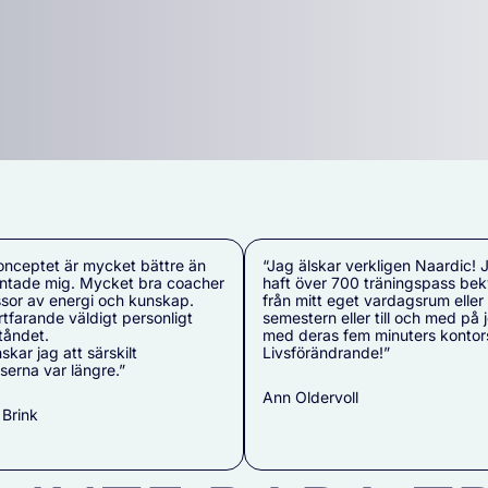
onceptet är mycket bättre än
“Jag älskar verkligen Naardic! 
äntade mig. Mycket bra coacher
haft över 700 träningspass be
or av energi och kunskap.
från mitt eget vardagsrum eller
tfarande väldigt personligt
semestern eller till och med på 
tåndet.
med deras fem minuters kontor
skar jag att särskilt
Livsförändrande!”
serna var längre.”
Ann Oldervoll
 Brink