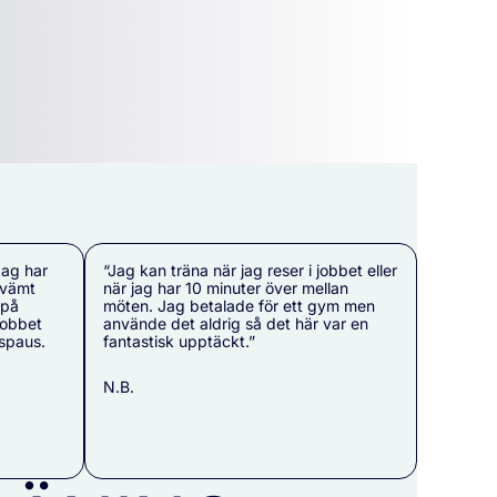
Jag har
“Jag kan träna när jag reser i jobbet eller
kvämt
när jag har 10 minuter över mellan
 på
möten. Jag betalade för ett gym men
jobbet
använde det aldrig så det här var en
spaus.
fantastisk upptäckt.”
N.B.