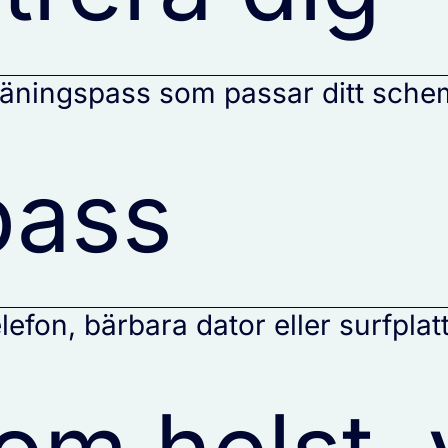
 träningspass som passar ditt sche
pass
lefon, bärbara dator eller surfplat