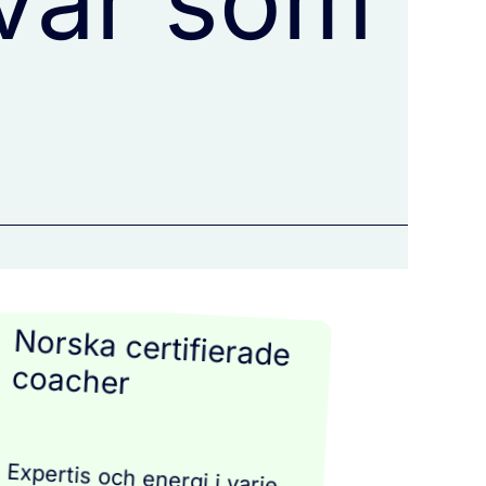
 var som
Norska certifierade
coacher
Expertis och energi i varje