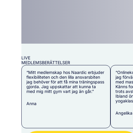
LIVE
MEDLEMSBERÄTTELSER
“Mitt medlemskap hos Naardic erbjuder
“Onlinek
flexibiliteten och den lilla ansvarsbiten
jag förv
jag behöver för att få mina träningspass
med mass
gjorda. Jag uppskattar att kunna ta
Känns for
med mig mitt gym vart jag än går.”
trots avs
Ibland ön
yogaklas
Anna
Angelika