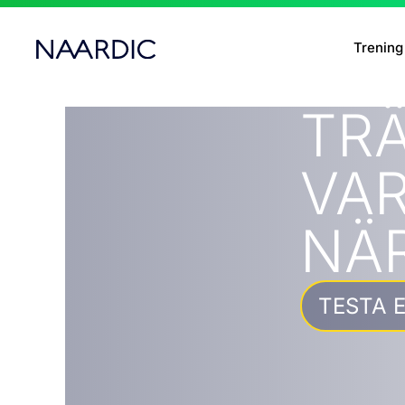
Hoppa
till
Trening
innehåll
TRÄ
VAR
NÄR
TESTA E