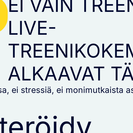
EI VAIN TREE
LIVE-
TREENIKOKE
ALKAAVAT T
sa, ei stressiä, ei monimutkaista 
teröidy