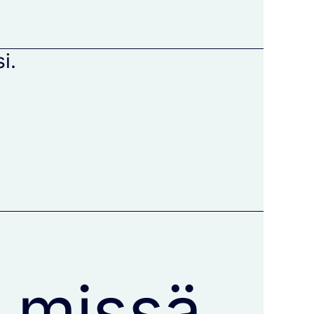
i.
, missä