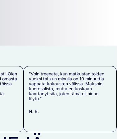
ti! Olen
”Voin treenata, kun matkustan töiden
ti omasta
vuoksi tai kun minulla on 10 minuuttia
 töissä
vapaata kokousten välissä. Maksoin
kuntosalista, mutta en koskaan
ää
käyttänyt sitä, joten tämä oli hieno
löytö.”
N. B.