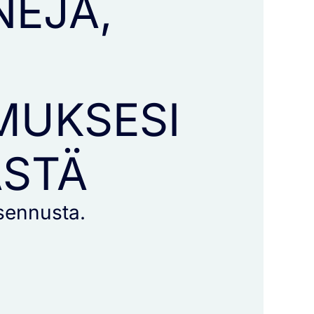
NEJÄ,
MUKSESI
ÄSTÄ
asennusta.