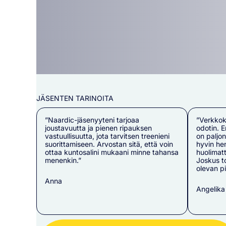
JÄSENTEN TARINOITA
”Naardic-jäsenyyteni tarjoaa
”Verkkok
joustavuutta ja pienen ripauksen
odotin. E
vastuullisuutta, jota tarvitsen treenieni
on paljon
suorittamiseen. Arvostan sitä, että voin
hyvin he
ottaa kuntosalini mukaani minne tahansa
huolimatt
menenkin.”
Joskus to
olevan p
Anna
Angelika