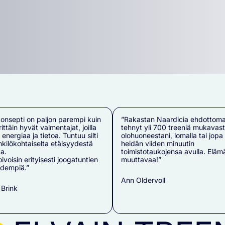
onsepti on paljon parempi kuin
”Rakastan Naardicia ehdottomas
rittäin hyvät valmentajat, joilla
tehnyt yli 700 treeniä mukavas
 energiaa ja tietoa. Tuntuu silti
olohuoneestani, lomalla tai jopa
nkilökohtaiselta etäisyydestä
heidän viiden minuutin
a.
toimistotaukojensa avulla. Eläm
ivoisin erityisesti joogatuntien
muuttavaa!”
idempiä.”
Ann Oldervoll
 Brink