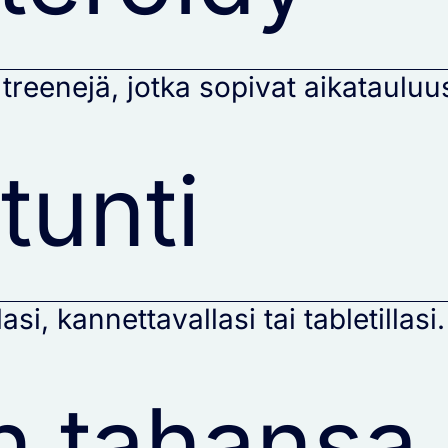
 treenejä, jotka sopivat aikatauluus
tunti
asi, kannettavallasi tai tabletillasi.
in tahansa