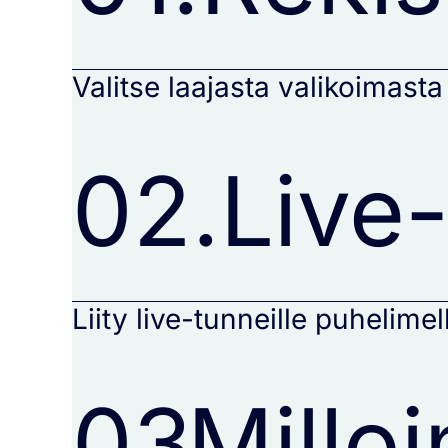
Valitse laajasta valikoimasta
02.
Live-
Liity live-tunneille puhelimell
03.
Millo