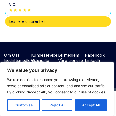
A. O.
Les flere omtaler her
Om Oss
Kundeservice
Bli medlem
Facebook
Bedriftsmedlemskap
Ofte stilte
Våre trenere
LinkedIn
Vilkår
sporsmäl
Instagram
We value your privacy
We use cookies to enhance your browsing experience,
serve personalised ads or content, and analyse our traffic.
By clicking "Accept All", you consent to our use of cookies.
English
(
Engelsk
)
Suomi
(
Finsk
)
Norsk bokmål
Svenska
(
Swedish
)
Customise
Reject All
Accept All