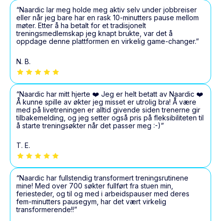
“Naardic lar meg holde meg aktiv selv under jobbreiser
eller når jeg bare har en rask 10-minutters pause mellom
møter. Etter å ha betalt for et tradisjonelt
treningsmedlemskap jeg knapt brukte, var det å
oppdage denne plattformen en virkelig game-changer.”
N. B.
“Naardic har mitt hjerte ❤️ Jeg er helt betatt av Naardic ❤️
Å kunne spille av økter jeg misset er utrolig bra! Å være
med på livetreningen er alltid givende siden trenerne gir
tilbakemelding, og jeg setter også pris på fleksibiliteten til
å starte treningsøkter når det passer meg :-)”
T. E.
“Naardic har fullstendig transformert treningsrutinene
mine! Med over 700 søkter fullført fra stuen min,
feriesteder, og til og med i arbeidspauser med deres
fem-minutters pausegym, har det vært virkelig
transformerende!!”