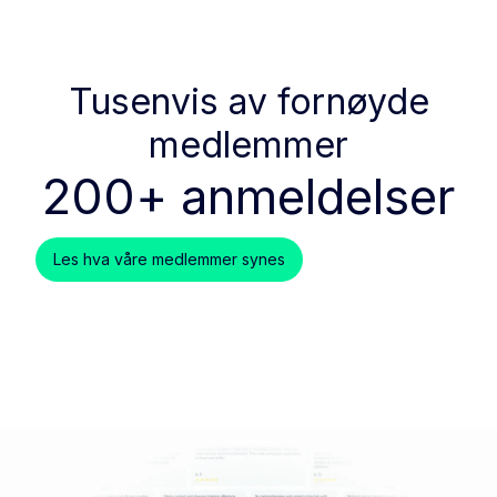
Tusenvis av fornøyde
medlemmer
200+ anmeldelser
Les hva våre medlemmer synes