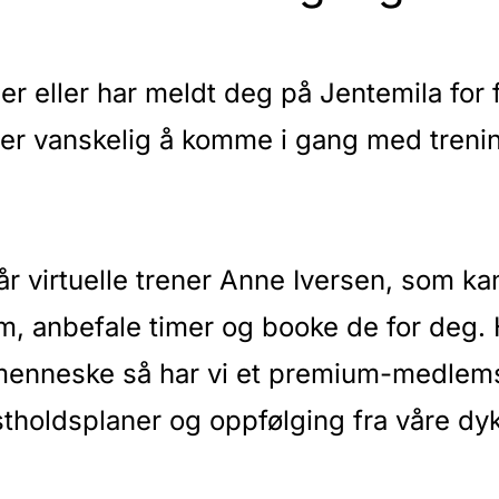
r eller har meldt deg på Jentemila for 
t er vanskelig å komme i gang med treni
år virtuelle trener Anne Iversen, som ka
, anbefale timer og booke de for deg. 
et menneske så har vi et premium-medle
tholdsplaner og oppfølging fra våre dy