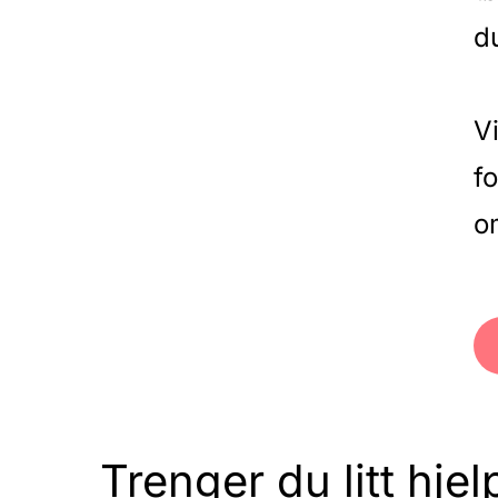
d
V
f
o
Trenger du litt hjel