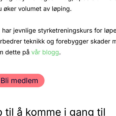
u øker volumet av løping.
i har jevnlige styrketreningskurs for løp
orbedrer teknikk og forebygger skader 
m dette på
vår blogg
.
Bli medlem
p til å komme i gang til