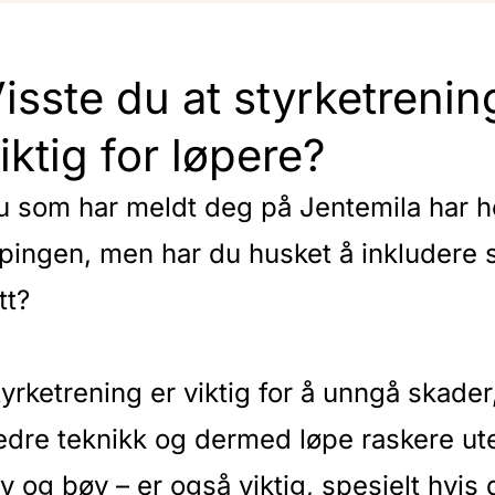
isste du at styrketrenin
iktig for løpere?
u som har meldt deg på Jentemila har h
øpingen, men har du husket å inkludere 
tt?
yrketrening er viktig for å unngå skader
edre teknikk og dermed løpe raskere ute
øy og bøy – er også viktig, spesielt hvis