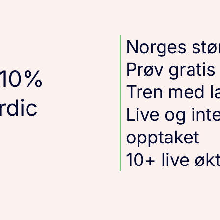
Norges stør
Prøv gratis
 10%
Tren med l
rdic
Live og inte
opptaket
10+ live øk