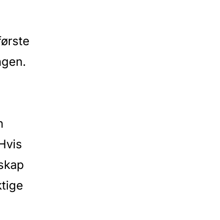
første
ngen.
n
Hvis
mskap
ktige