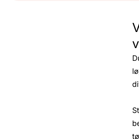
V
v
D
l
di
St
b
t