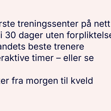
ste treningssenter på nett
 i 30 dager uten forpliktels
andets beste trenere
raktive timer – eller se
ter fra morgen til kveld