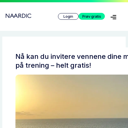
Hopp
rett
Login
Prøv gratis
til
innholdet
Nå kan du invitere vennene dine 
på trening – helt gratis!