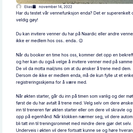
Elias
november 14, 2022
Har du testet vår vennefunksjon enda? Det er superenkelt 
veldig gøy!
Du kan invitere venner du har på Naardic eller andre venn
ikke er medlem hos oss.. enda.. 😉
Når du booker en time hos oss, kommer det opp en bekref
og her kan du også velge å invitere venner med på samme 
De vil da motta mail/sms om at du ønsker å trene med dem.
Dersom de ikke er medlem enda, må de kun fylle ut et enke
registreringsskjema for å være med.
Når økten starter, går du inn på timen som vanlig og der mø
først de du har avtalt å trene med. Velg selv om dere ønske
inn til treneren før økten starter eller om dere vil skravle o
opp på egenhånd. Når klokken nærmer seg, vil dere autom
bli tatt inn til treningsrommet med mindre dere gjør det selv.
Underveis i økten vil dere fortsatt kunne se og høre hveran