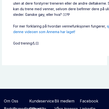
uten at dere forstyrrer treneren eller de andre deltakerne. 
kan du trene med venner, selvom dere befinner dere på ul
steder. Ganske gøy, eller hva? 👯‍♀️💚
For mer forklaring på hvordan vennefunksjonen fungerer,
s
denne videoen som Annema har laget!
God trening💪🏻
Om Oss
Kundeservice
Bli medlem
Facebook
Bedriftsmedlemskap
Ofte stilte
Våre trenere
LinkedIn