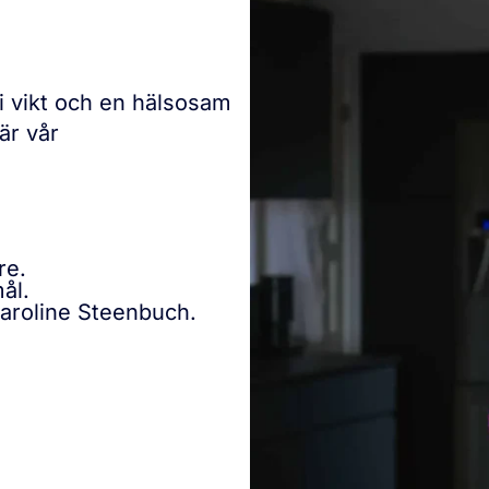
 i vikt och en hälsosam
är vår
re.
ål.
Karoline Steenbuch.