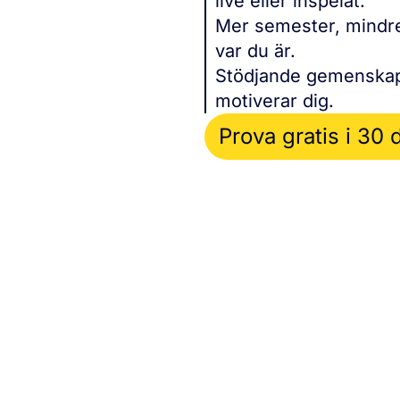
live eller inspelat.
Mer semester, mindre
var du är.
Stödjande gemenskap
motiverar dig.
Prova gratis i 30 