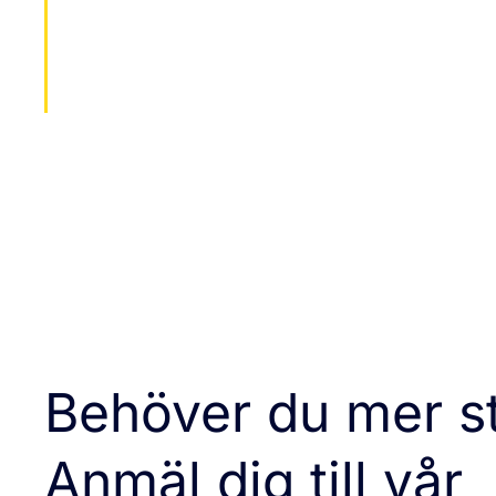
Ingen bindning - pe
Avbryt när som helst
Behöver du mer s
Anmäl dig till vår