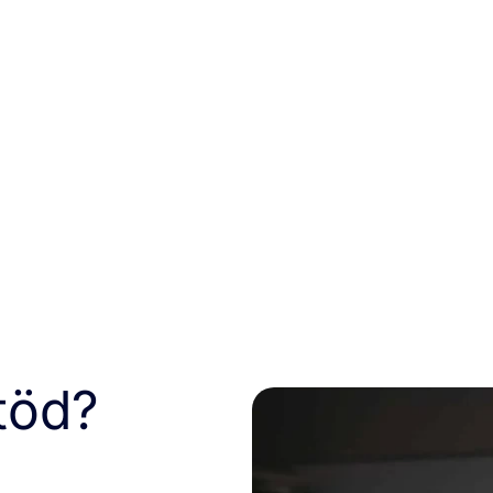
rfekt för sommaren
töd?