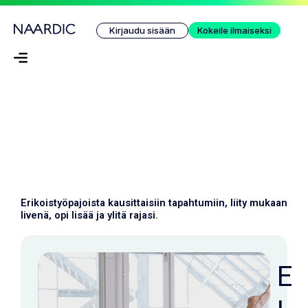
Siirry
sisältöön
Kirjaudu sisään
Kokeile ilmaiseksi
Erikoistyöpajoista kausittaisiin tapahtumiin, liity mukaan 
livenä, opi lisää ja ylitä rajasi.
E