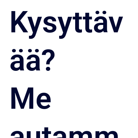
Kysyttäv
ää? 
Me 
autamm