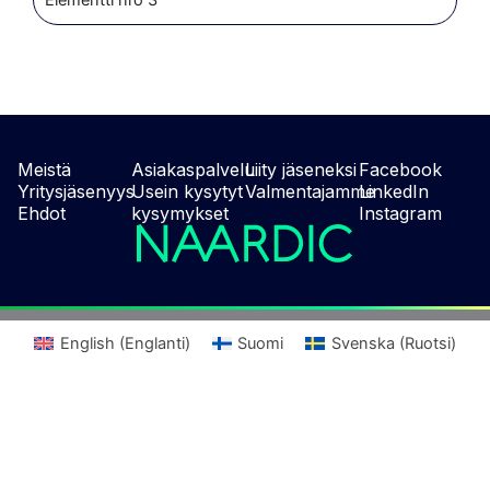
Elementti nro 3
Meistä
Asiakaspalvelu
Liity jäseneksi
Facebook
Yritysjäsenyys
Usein kysytyt
Valmentajamme
LinkedIn
Ehdot
kysymykset
Instagram
English
(
Englanti
)
Suomi
Svenska
(
Ruotsi
)