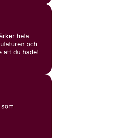
ärker hela
ulaturen och
e att du hade!
m som