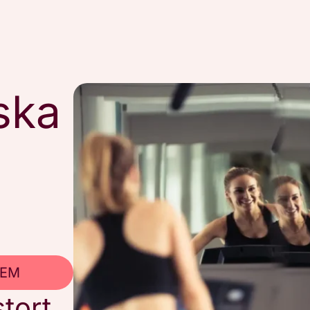
ska
LEM
tort