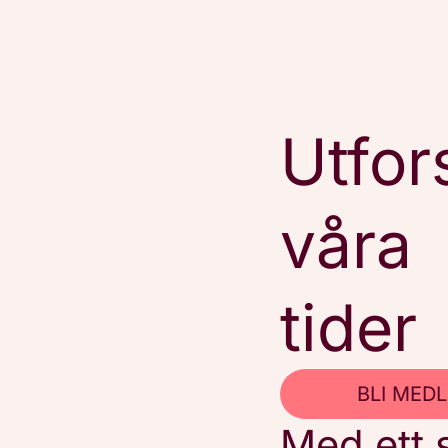
Utfor
våra
tider
BLI MED
Med ett s