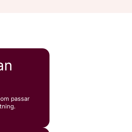
an
 som passar
tning.