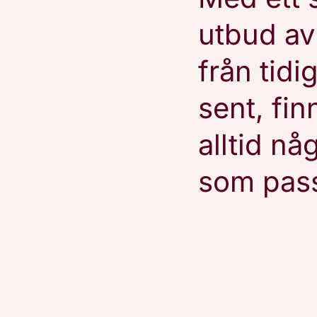
utbud av
från tidigt
sent, fin
alltid nå
som pass