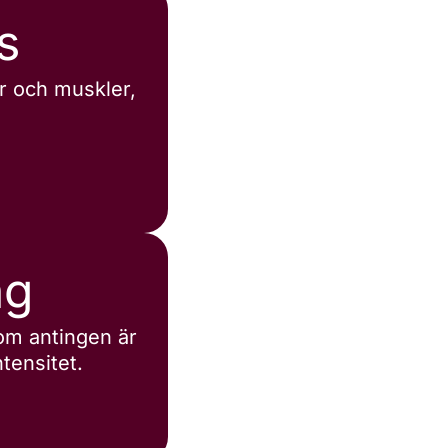
s
er och muskler,
ng
som antingen är
ntensitet.