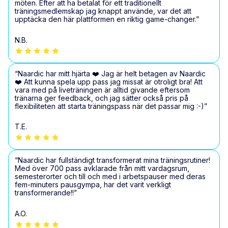
möten. Efter att ha betalat för ett traditionellt
träningsmedlemskap jag knappt använde, var det att
upptäcka den här plattformen en riktig game-changer.”
N.B.
“Naardic har mitt hjärta ❤️ Jag är helt betagen av Naardic
❤️ Att kunna spela upp pass jag missat är otroligt bra! Att
vara med på liveträningen är alltid givande eftersom
tränarna ger feedback, och jag sätter också pris på
flexibiliteten att starta träningspass när det passar mig :-)”
T.E.
“Naardic har fullständigt transformerat mina träningsrutiner!
Med över 700 pass avklarade från mitt vardagsrum,
semesterorter och till och med i arbetspauser med deras
fem-minuters pausgympa, har det varit verkligt
transformerande!!”
A.O.