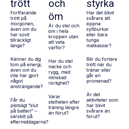
trött
och
styrka
Fortfarande
Har det blivit
öm
trött på
svårare att
morgonen,
öppna
Är du stel och
även om du
syltburkar
öm i hela
har sovit
eller bära
kroppen utan
tillräckligt
tunga
att veta
länge?
matkassar?
varför?
Känner du dig
Blir du fortare
Har du stel
tom på energi,
trött när du
nacke och
även om du
tränar eller
rygg, med
inte har gjort
går en
minskad
något
promenad?
rörlighet?
ansträngande?
Är det
Varar
Får du
aktiviteter som
stelheten efter
plötsligt ”slut
har blivit
träning längre
på batteri” –
svårare än
än förut?
särskilt på
förut?
eftermiddagarna?