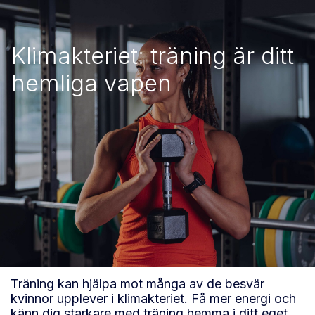
Klimakteriet: träning är ditt
hemliga vapen
Träning kan hjälpa mot många av de besvär
kvinnor upplever i klimakteriet. Få mer energi och
känn dig starkare med träning hemma i ditt eget