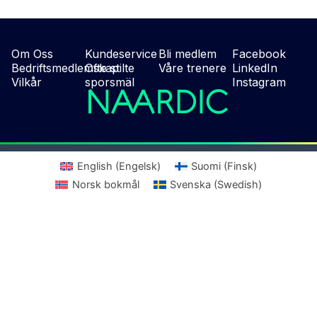
Om Oss
Kundeservice
Bli medlem
Facebook
Bedriftsmedlemskap
Ofte stilte
Våre trenere
LinkedIn
Vilkår
sporsmäl
Instagram
English
(
Engelsk
)
Suomi
(
Finsk
)
Norsk bokmål
Svenska
(
Swedish
)