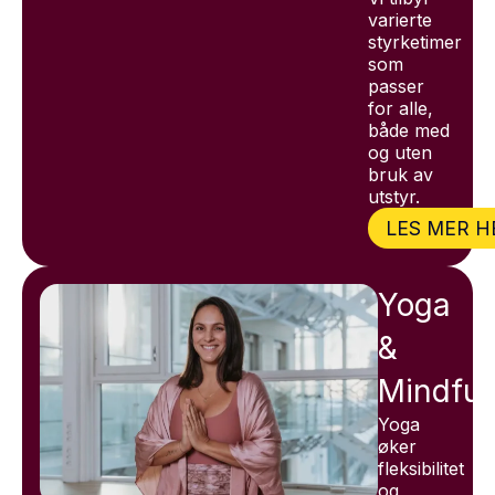
varierte
styrketimer
som
passer
for alle,
både med
og uten
bruk av
utstyr.
LES MER H
Yoga
&
Mindful
Yoga
øker
fleksibilitet
og