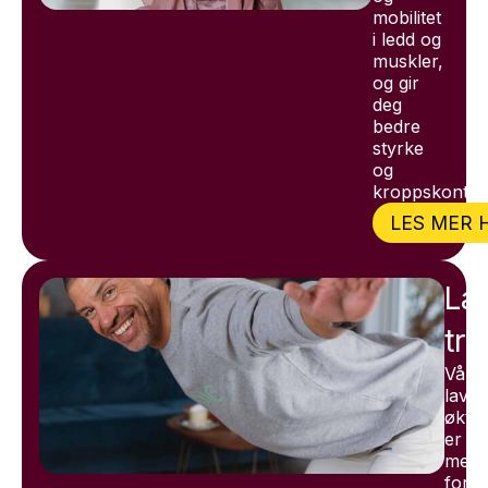
mobilitet
i ledd og
muskler,
og gir
deg
bedre
styrke
og
kroppskontrol
LES MER 
La
tr
Våre
lavte
økte
er
ment
for