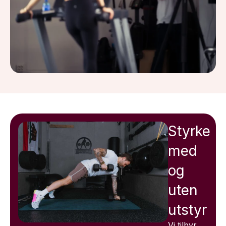
Styrke
med
og
uten
utstyr
Vi tilbyr