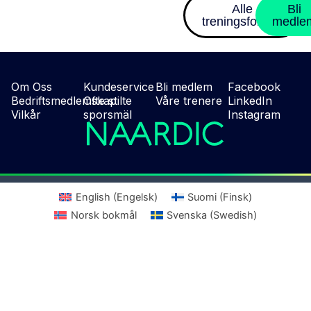
Alle
Bli
treningsformer
medle
Om Oss
Kundeservice
Bli medlem
Facebook
Bedriftsmedlemskap
Ofte stilte
Våre trenere
LinkedIn
Vilkår
sporsmäl
Instagram
English
(
Engelsk
)
Suomi
(
Finsk
)
Norsk bokmål
Svenska
(
Swedish
)