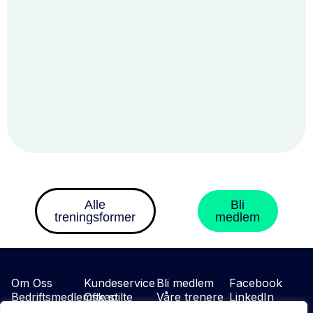
Alle
Bli
treningsformer
medlem
Om Oss
Kundeservice
Bli medlem
Facebook
Bedriftsmedlemskap
Ofte stilte
Våre trenere
LinkedIn
Vilkår
sporsmäl
Instagram