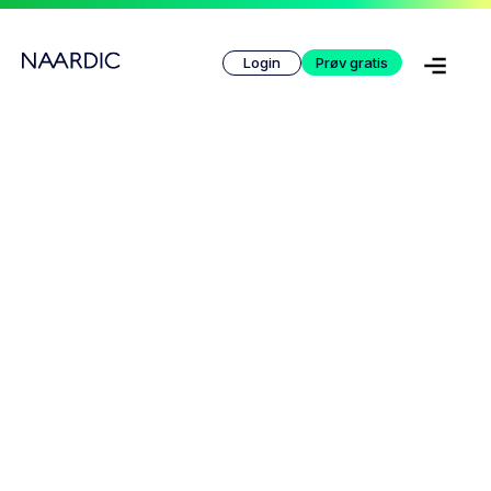
Login
Prøv gratis
Naardic Premium
Av og til trenger man litt ekstra hjelp til å komme i