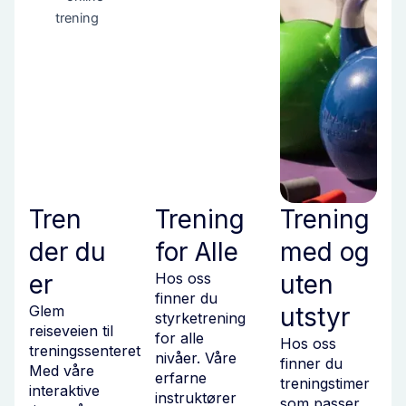
Tren
Trening
Trening
der du
for Alle
med og
er
Hos oss
uten
finner du
Glem
utstyr
styrketrening
reiseveien til
for alle
Hos oss
treningssenteret!
nivåer. Våre
finner du
Med våre
erfarne
treningstimer
interaktive
instruktører
som passer