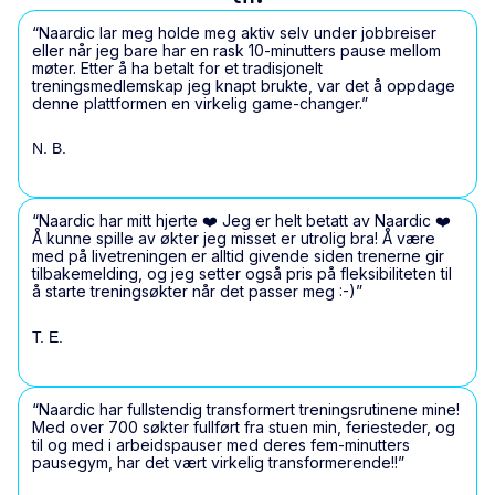
“Naardic lar meg holde meg aktiv selv under jobbreiser
eller når jeg bare har en rask 10-minutters pause mellom
møter. Etter å ha betalt for et tradisjonelt
treningsmedlemskap jeg knapt brukte, var det å oppdage
denne plattformen en virkelig game-changer.”
N. B.
“Naardic har mitt hjerte ❤️ Jeg er helt betatt av Naardic ❤️
Å kunne spille av økter jeg misset er utrolig bra! Å være
med på livetreningen er alltid givende siden trenerne gir
tilbakemelding, og jeg setter også pris på fleksibiliteten til
å starte treningsøkter når det passer meg :-)”
T. E.
“Naardic har fullstendig transformert treningsrutinene mine!
Med over 700 søkter fullført fra stuen min, feriesteder, og
til og med i arbeidspauser med deres fem-minutters
pausegym, har det vært virkelig transformerende!!”