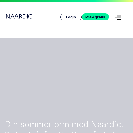
Login
Prøv gratis
Din sommerform med Naardic!