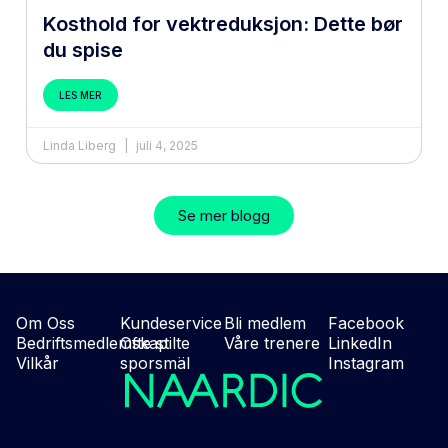
Kosthold for vektreduksjon: Dette bør
du spise
LES MER
Linda Liberg
juli 4, 2025
Se mer blogg
Om Oss
Kundeservice
Bli medlem
Facebook
Bedriftsmedlemskap
Ofte stilte
Våre trenere
LinkedIn
Vilkår
sporsmäl
Instagram