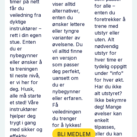
timer på nett
viser alltid
for alle –
får du
alternativer,
enten du
veiledning fra
enten du
foretrekker å
dyktige
ønsker lettere
trene med
instruktører –
eller tyngre
utstyr eller
rett i din egen
varianter av
uten. Alt
stue. Enten
øvelsene. Du
nødvendig
du er
vil alltid finne
utstyr for
nybegynner
en versjon
hver time er
eller ønsker å
som passer
tydelig oppgitt
ta treningen
deg perfekt,
under "info"
til neste nivå,
uansett om
for hver økt.
er vi her for
du er
Har du ikke
deg. Husk,
nybegynner
alt utstyret?
alle må starte
eller erfaren.
Ikke bekymre
et sted! Våre
Få
deg! Mange
instruktører
veiledningen
øvelser kan
hjelper deg
du trenger
enkelt
trygt i gang
for å lykkes!
tilpasses,
med sikker og
eller du kan
BLI MEDLEM
effektiv