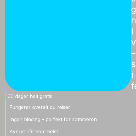
i
v
–
s
i
f
30 dager helt gratis
Fungerer overalt du reiser
Ingen binding - perfekt for sommeren
Avbryt når som helst