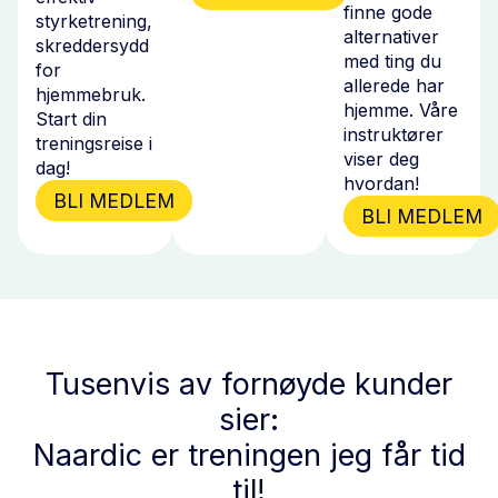
finne gode
styrketrening,
alternativer
skreddersydd
med ting du
for
allerede har
hjemmebruk.
hjemme. Våre
Start din
instruktører
treningsreise i
viser deg
dag!
hvordan!
BLI MEDLEM
BLI MEDLEM
Tusenvis av fornøyde kunder
sier:
Naardic er treningen jeg får tid
til!