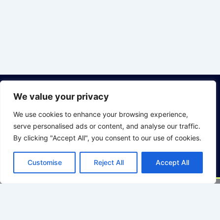
We value your privacy
Om Oss
Kundeservice
Bli medlem
Facebook
Bedriftsmedlemskap
Ofte stilte
Våre trenere
LinkedIn
We use cookies to enhance your browsing experience,
sporsmäl
serve personalised ads or content, and analyse our traffic.
Vilkår
Instagram
By clicking "Accept All", you consent to our use of cookies.
Customise
Reject All
Accept All
English
(
Engelsk
)
Suomi
(
Finsk
)
Norsk bokmål
Svenska
(
Swedish
)