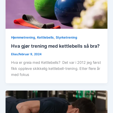
,
,
Hjemmetrening
Kettlebells
Styrketrening
Hva gjør trening med kettlebells så bra?
Elias
/
februar 9, 2024
Hva er greia med Kettlebells? Det var i 2012 jeg først
fikk oppleve skikkelig kettlebell-trening. Etter flere år
med fokus