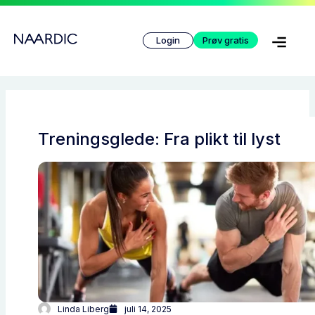
Hopp
rett
Login
Prøv gratis
til
innholdet
Treningsglede: Fra plikt til lyst
Linda Liberg
juli 14, 2025