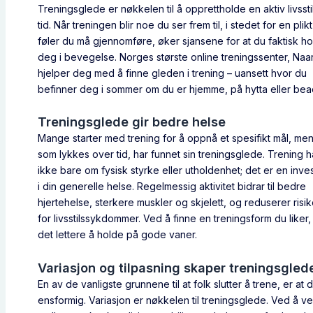
Treningsglede er nøkkelen til å opprettholde en aktiv livssti
tid. Når treningen blir noe du ser frem til, i stedet for en plik
føler du må gjennomføre, øker sjansene for at du faktisk ho
deg i bevegelse. Norges største online treningssenter, Naar
hjelper deg med å finne gleden i trening – uansett hvor du
befinner deg i sommer om du er hjemme, på hytta eller bea
Treningsglede gir bedre helse
Mange starter med trening for å oppnå et spesifikt mål, me
som lykkes over tid, har funnet sin treningsglede. Trening 
ikke bare om fysisk styrke eller utholdenhet; det er en inve
i din generelle helse. Regelmessig aktivitet bidrar til bedre
hjertehelse, sterkere muskler og skjelett, og reduserer risi
for livsstilssykdommer. Ved å finne en treningsform du liker, 
det lettere å holde på gode vaner.
Variasjon og tilpasning skaper treningsgled
En av de vanligste grunnene til at folk slutter å trene, er at d
ensformig. Variasjon er nøkkelen til treningsglede. Ved å v