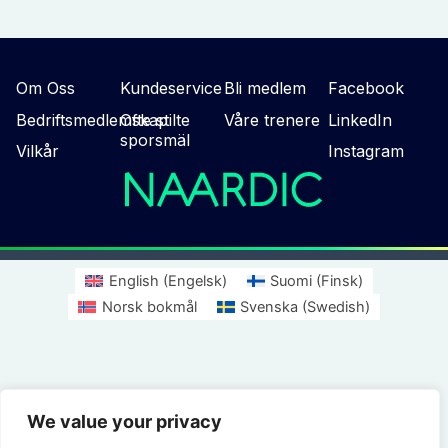
Om Oss
Kundeservice
Bli medlem
Facebook
Bedriftsmedlemskap
Ofte stilte
Våre trenere
LinkedIn
sporsmäl
Vilkår
Instagram
English
(
Engelsk
)
Suomi
(
Finsk
)
Norsk bokmål
Svenska
(
Swedish
)
We value your privacy