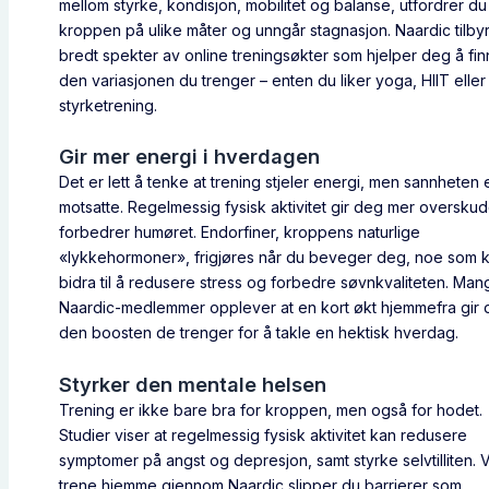
mellom styrke, kondisjon, mobilitet og balanse, utfordrer du
kroppen på ulike måter og unngår stagnasjon. Naardic tilbyr
bredt spekter av online treningsøkter som hjelper deg å fi
den variasjonen du trenger – enten du liker yoga, HIIT eller
styrketrening.
Gir mer energi i hverdagen
Det er lett å tenke at trening stjeler energi, men sannheten 
motsatte. Regelmessig fysisk aktivitet gir deg mer oversku
forbedrer humøret. Endorfiner, kroppens naturlige
«lykkehormoner», frigjøres når du beveger deg, noe som 
bidra til å redusere stress og forbedre søvnkvaliteten. Ma
Naardic-medlemmer opplever at en kort økt hjemmefra gir
den boosten de trenger for å takle en hektisk hverdag.
Styrker den mentale helsen
Trening er ikke bare bra for kroppen, men også for hodet.
Studier viser at regelmessig fysisk aktivitet kan redusere
symptomer på angst og depresjon, samt styrke selvtilliten. 
trene hjemme gjennom Naardic slipper du barrierer som